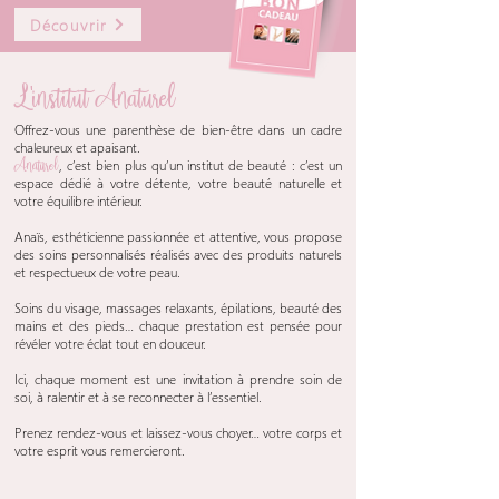
i
t
Découvrir
t
r
r
e
e
s
s
L'institut Anaturel
Offrez-vous une parenthèse de bien-être dans un cadre
chaleureux et apaisant.
Anaturel
, c’est bien plus qu’un institut de beauté : c’est un
espace dédié à votre détente, votre beauté naturelle et
votre équilibre intérieur.
Anaïs, esthéticienne passionnée et attentive, vous propose
des soins personnalisés réalisés avec des produits naturels
et respectueux de votre peau.
Soins du visage, massages relaxants, épilations, beauté des
mains et des pieds… chaque prestation est pensée pour
révéler votre éclat tout en douceur.
Ici, chaque moment est une invitation à prendre soin de
soi, à ralentir et à se reconnecter à l’essentiel.
Prenez rendez-vous et laissez-vous choyer… votre corps et
votre esprit vous remercieront.