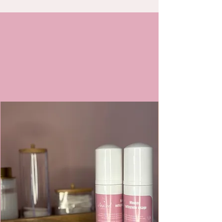
La beauté au naturel, grâce à une routine
simple, rapide et efficace
Découvrez nos essentiels 100 % naturels, conçus pour
prendre soin de vous en douceur.
Des formules exclusives qui apaisent, subliment et révèlent
votre éclat naturel, jour après jour.