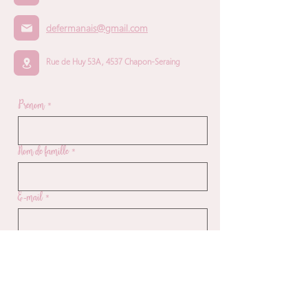
defermanais@gmail.com
Rue de Huy 53A, 4537 Chapon-Seraing
Prénom
*
Nom de famille
*
E‑mail
*
Téléphone
*
Décrivez votre demande
*