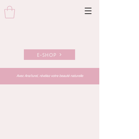
E-SHOP
Avec Ana’turel, révélez votre beauté naturelle
L'univers Anaturel
Anaturel
Créé par Anaïs Deferm,
c'est à la fois un institut